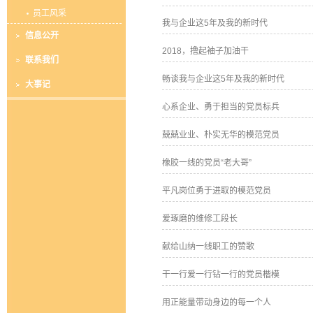
员工风采
我与企业这5年及我的新时代
信息公开
2018，撸起袖子加油干
联系我们
畅谈我与企业这5年及我的新时代
大事记
心系企业、勇于担当的党员标兵
兢兢业业、朴实无华的模范党员
橡胶一线的党员“老大哥”
平凡岗位勇于进取的模范党员
爱琢磨的维修工段长
献给山纳一线职工的赞歌
干一行爱一行钻一行的党员楷模
用正能量带动身边的每一个人