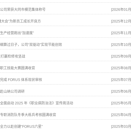
公司荣获大同市模范集体称号
[2026年01月
槽大会”为新员工成长开良方
[2025年12月
生产经营跑出“加速度”
[2025年11月
细算过日子，公司“双驱动”实现节能创效
[2025年10月
天打赢检修攻坚战
[2025年09月
职工技能大赛圆满收官
[2025年08月
完成 FORUS 体系现状审核
[2025年07月
赴山纳公司调研
[2025年06月
全面启动 2025 年《职业病防治法》宣传周活动
[2025年05月
专职消防队冬季大练兵考核圆满收官
[2025年04月
全力以赴创建“FORUS六星”
[2025年03月