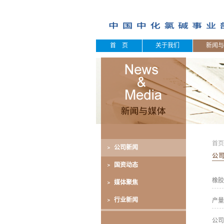
首 页
关于我们
新闻与
首页
公司新闻
公
国资动态
橡胶
媒体聚焦
行业新闻
产量
公司